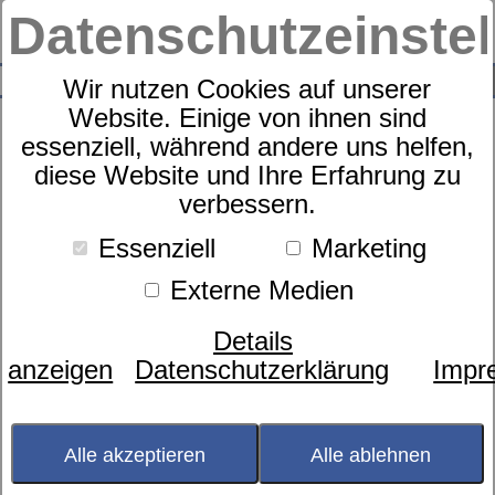
Datenschutzeinste
0
SUCHE
Wir nutzen Cookies auf unserer
Website. Einige von ihnen sind
Produkte
Wohnen
96
Produkte
essenziell, während andere uns helfen,
diese Website und Ihre Erfahrung zu
Wohnen
verbessern.
Essenziell
Marketing
Externe Medien
Filter
Sortierung nach
Details
anzeigen
Datenschutzerklärung
Impr
Alle akzeptieren
Alle ablehnen