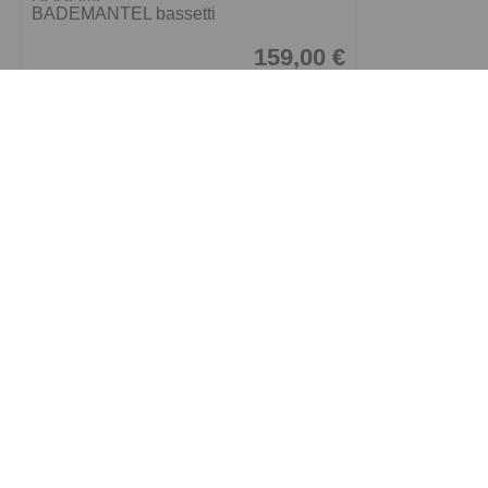
BADEMANTEL bassetti
159,00 €
Cawö
Noblesse²
ab 5,50 €