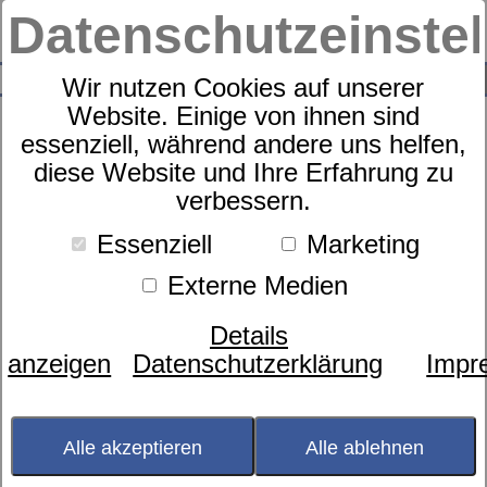
Datenschutzeinste
0
SUCHE
Wir nutzen Cookies auf unserer
Website. Einige von ihnen sind
Produkte
SCHLAFEN
Matratze
Röwa
1
Produkte
essenziell, während andere uns helfen,
diese Website und Ihre Erfahrung zu
Röwa
verbessern.
Essenziell
Marketing
Liegekomfort aus dem Ländle
Externe Medien
Für ein einzigartiges Liegegefühl.
Details
Wenn Ihr Körper beim Liegen lächelt und immer wieder
anzeigen
Datenschutzerklärung
Impr
sanft nachwippt, dann hat das auch mit Wissenschaft zu
tun. Mit den Erkenntnissen der ergonomischen
Forschung, aber auch mit der Reaktionsweise und der
Alle akzeptieren
Alle ablehnen
Haptik unterschiedlicher Materialien entstehen am Fuße