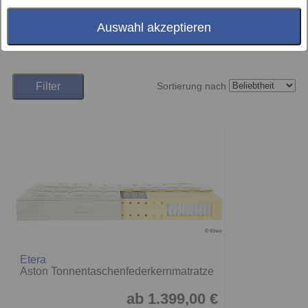
der Alb verschiedene, robuste Bettsysteme mit optimalem
Liegekomfort.
Auswahl akzeptieren
Filter
Sortierung nach
Etera
Aston Tonnentaschenfederkernmatratze
ab 1.399,00 €