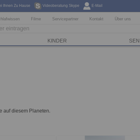
ei Ihnen Zu Hause
Videoberatung Skype
E-Mail
Kostenfreie Li
hlafwissen
Filme
Servicepartner
Kontakt
Über uns
KINDER
SEN
ge auf diesem Planeten.