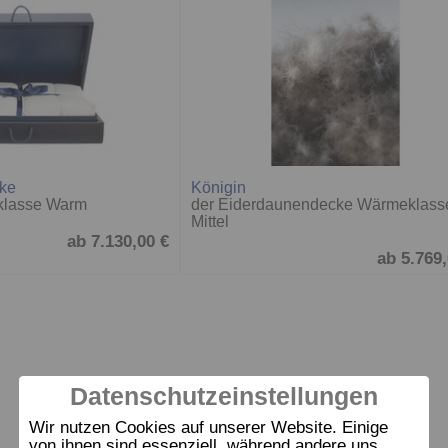
ke
Königin
klasse Warm
der Eiderdaunendecke Wärmeklass
Mittel
ab 7.130,00 €
ab 5.769,
Datenschutzeinstellungen
Wir nutzen Cookies auf unserer Website. Einige
von ihnen sind essenziell, während andere uns