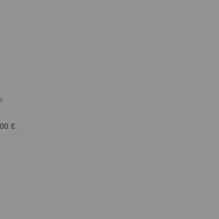
e
00 €