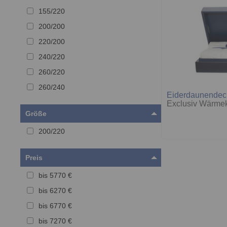
155/220
200/200
220/200
240/220
260/220
260/240
Eiderdaunendec
Exclusiv Wärme
Größe
200/220
Preis
bis 5770 €
bis 6270 €
bis 6770 €
bis 7270 €