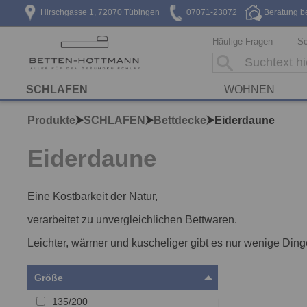
Hirschgasse 1, 72070 Tübingen
07071-23072
Beratung b
Häufige Fragen
Sc
SCHLAFEN
WOHNEN
Produkte
SCHLAFEN
Bettdecke
Eiderdaune
Eiderdaune
Eine Kostbarkeit der Natur,
verarbeitet zu unvergleichlichen Bettwaren.
Leichter, wärmer und kuscheliger gibt es nur wenige Din
Größe
135/200