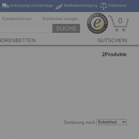
Entsorgung und Montage
Bettfedernreinigung
Füllservice
eferung*
Markenhersteller
Stickservice
Reinigungsservice
Kundenstimmen
Bettdecken reinigen
0
SUCHE
IORENBETTEN
GUTSCHEIN
2
Produkte
Sortierung nach