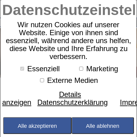
Datenschutzeinste
0
SUCHE
Wir nutzen Cookies auf unserer
Website. Einige von ihnen sind
essenziell, während andere uns helfen,
diese Website und Ihre Erfahrung zu
verbessern.
Essenziell
Marketing
Externe Medien
Unser Service macht
Details
den Unterschied
anzeigen
Datenschutzerklärung
Impr
Unser Service macht
Alle akzeptieren
Alle ablehnen
den Unterschied