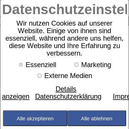
Datenschutzeinste
0
SUCHE
Wir nutzen Cookies auf unserer
Website. Einige von ihnen sind
Produkte
SCHLAFEN
Matratze
dormabell
15
Produkte
essenziell, während andere uns helfen,
Innova
diese Website und Ihre Erfahrung zu
verbessern.
dormabell Innova
Essenziell
Marketing
Externe Medien
Bequem und ergonomisch richtig. So gelenkig der
Rahmen auch sein mag, ohne eine flexible Matratze, die
Details
sich optimal anpasst und alle Bewegungen mitmachen, ist
anzeigen
Datenschutzerklärung
Impr
das Bett nur eine halbe Sache. Wenn sich der müde
Körper auf der Matratze ausstreckt, sollte er zunächst sanft
einsinken, dann aber körpergerecht gestützt und getragen
Alle akzeptieren
Alle ablehnen
werden. Mit dem Ziel einer optimalen Anpassung werden
die Matratzen dormabell Innova grundsätzlich in drei bzw.