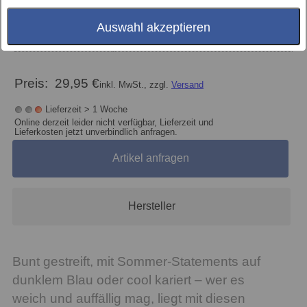
Auswahl akzeptieren
Größe
100/180 cm
Preis:
29,95 €
inkl. MwSt., zzgl.
Versand
Lieferzeit > 1 Woche
Online derzeit leider nicht verfügbar, Lieferzeit und
Lieferkosten jetzt unverbindlich anfragen.
Artikel anfragen
Hersteller
Bunt gestreift, mit Sommer-Statements auf
dunklem Blau oder cool kariert – wer es
weich und auffällig mag, liegt mit diesen