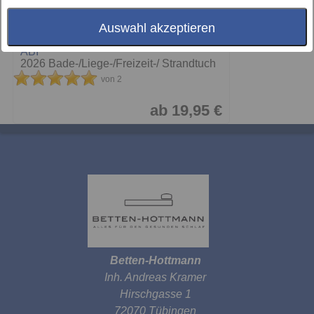
Auswahl akzeptieren
ABI
2026 Bade-/Liege-/Freizeit-/ Strandtuch
von 2
ab 19,95 €
Betten-Hottmann
Inh. Andreas Kramer
Hirschgasse 1
72070 Tübingen