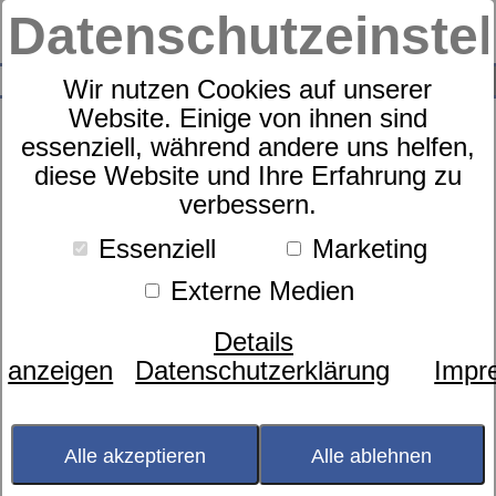
Datenschutzeinste
0
SUCHE
Wir nutzen Cookies auf unserer
Website. Einige von ihnen sind
Produkte
Wohnen
Bad
Bade-/Liegetücher
1
Produkte
essenziell, während andere uns helfen,
diese Website und Ihre Erfahrung zu
Bade-/Liegetücher
verbessern.
Essenziell
Marketing
Externe Medien
Filter
Sortierung nach
Details
anzeigen
Datenschutzerklärung
Impr
Alle akzeptieren
Alle ablehnen