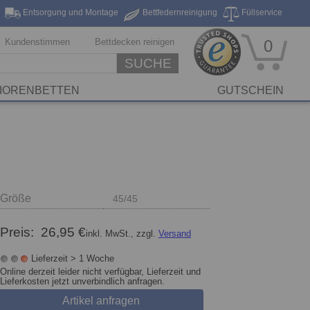
Entsorgung und Montage
Bettfedernreinigung
Füllservice
eferung*
Markenhersteller
Stickservice
Reinigungsservice
Kundenstimmen
Bettdecken reinigen
0
SUCHE
IORENBETTEN
GUTSCHEIN
Größe
45/45
Preis:
26,95 €
inkl. MwSt., zzgl.
Versand
Lieferzeit > 1 Woche
Online derzeit leider nicht verfügbar, Lieferzeit und
Lieferkosten jetzt unverbindlich anfragen.
Artikel anfragen