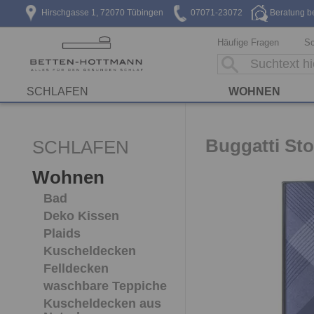
Hirschgasse 1, 72070 Tübingen
07071-23072
Beratung b
Häufige Fragen
Sc
SCHLAFEN
WOHNEN
Buggatti St
SCHLAFEN
Wohnen
Bad
Deko Kissen
Plaids
Kuscheldecken
Felldecken
waschbare Teppiche
Kuscheldecken aus