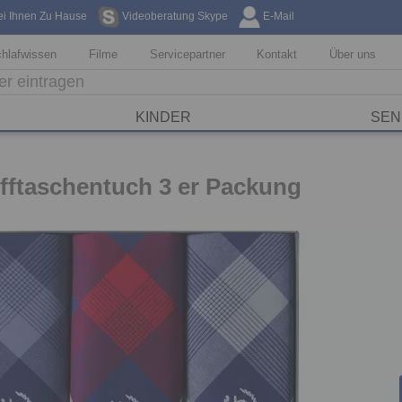
ei Ihnen Zu Hause
Videoberatung Skype
E-Mail
Kostenfreie Li
hlafwissen
Filme
Servicepartner
Kontakt
Über uns
KINDER
SEN
offtaschentuch 3 er Packung