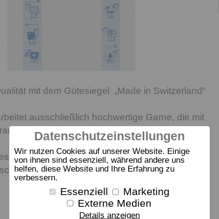
alität mit dem Gütesiegel „Made in Switzerland“
beitet ausschließlich hochwertige Garne, die mit
rarbeitet werden.
Datenschutzeinstellungen
Wir nutzen Cookies auf unserer Website. Einige
eschirrtuch von Meyer Mayor hat eine Grösse von
von ihnen sind essenziell, während andere uns
helfen, diese Website und Ihre Erfahrung zu
aschbar bei 95° und Wäschetrockner geeignet.
verbessern.
Essenziell
Marketing
Externe Medien
Details anzeigen