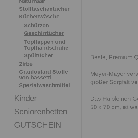
Naturhaar
Stofftaschentücher
Küchenwäsche
Schürzen
Geschirrtücher
Topflappen und
Topfhandschuhe
Spültücher
Beste, Premium Qu
Zirbe
Granfoulard Stoffe
Meyer-Mayor verar
von bassetti
großer Sorgfalt ve
Spezialwaschmittel
Kinder
Das Halbleinen G
50 x 70 cm, ist w
Seniorenbetten
GUTSCHEIN