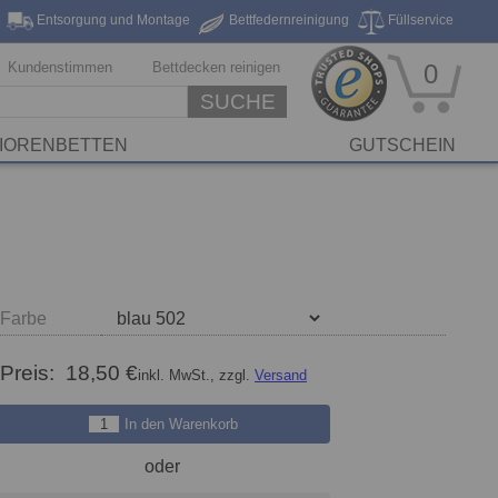
Entsorgung und Montage
Bettfedernreinigung
Füllservice
eferung*
Markenhersteller
Stickservice
Reinigungsservice
Kundenstimmen
Bettdecken reinigen
0
SUCHE
IORENBETTEN
GUTSCHEIN
Farbe
Preis:
18,50 €
inkl. MwSt., zzgl.
Versand
In den Warenkorb
oder