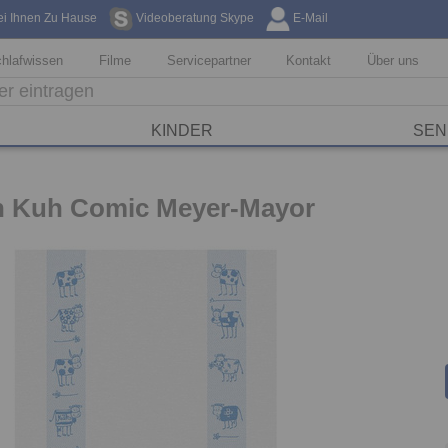
ei Ihnen Zu Hause
Videoberatung Skype
E-Mail
Kostenfreie Li
hlafwissen
Filme
Servicepartner
Kontakt
Über uns
KINDER
SEN
h Kuh Comic Meyer-Mayor