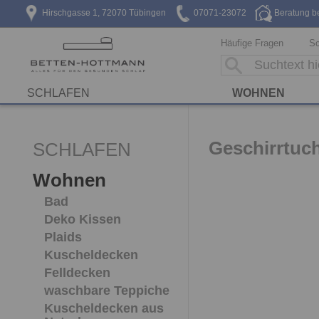
Hirschgasse 1, 72070 Tübingen
07071-23072
Beratung b
Häufige Fragen
Sc
SCHLAFEN
WOHNEN
Geschirrtuc
SCHLAFEN
Wohnen
Bad
Deko Kissen
Plaids
Kuscheldecken
Felldecken
waschbare Teppiche
Kuscheldecken aus