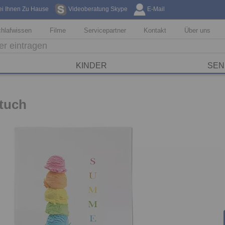
ei Ihnen Zu Hause
Videoberatung Skype
E-Mail
Kostenfreie Li
hlafwissen
Filme
Servicepartner
Kontakt
Über uns
KINDER
SEN
rtuch