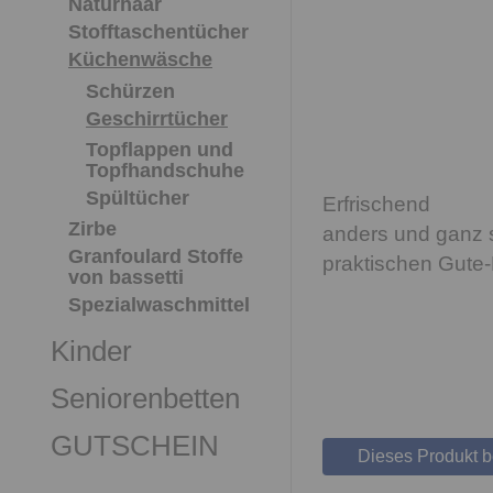
Naturhaar
Stofftaschentücher
Küchenwäsche
Schürzen
Geschirrtücher
Topflappen und
Topfhandschuhe
Spültücher
Erfrischend
Zirbe
anders und ganz s
Granfoulard Stoffe
praktischen Gute
von bassetti
Spezialwaschmittel
Kinder
Seniorenbetten
GUTSCHEIN
Dieses Produkt 