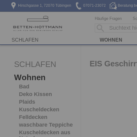
Hirschgasse 1, 72070 Tübingen
07071-23072
Beratung b
Häufige Fragen
Sc
SCHLAFEN
WOHNEN
EIS Geschir
SCHLAFEN
Wohnen
Bad
Deko Kissen
Plaids
Kuscheldecken
Felldecken
waschbare Teppiche
Kuscheldecken aus