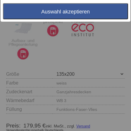
Auswahl akzeptieren
Größe
Farbe
weiss
Zudeckenart
Ganzjahresdecken
Wärmebedarf
WB 3
Füllung
Funktions-Faser-Vlies
Preis:
179,95 €
inkl. MwSt., zzgl.
Versand
Versandkostenfrei innerhalb Deutschlands.