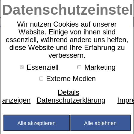
Datenschutzeinste
0
SUCHE
Wir nutzen Cookies auf unserer
Website. Einige von ihnen sind
essenziell, während andere uns helfen,
diese Website und Ihre Erfahrung zu
Zudecke
verbessern.
dormabell active air - Faser,
Mono
Essenziell
Marketing
Externe Medien
Details
anzeigen
Datenschutzerklärung
Impr
Alle akzeptieren
Alle ablehnen