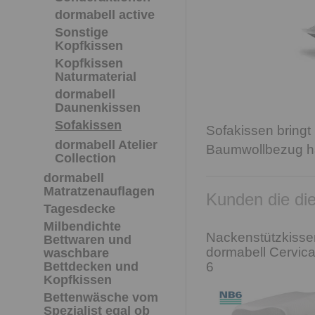
dormabell active
Sonstige
Kopfkissen
Kopfkissen
Naturmaterial
dormabell
Daunenkissen
Sofakissen
Sofakissen bringt 
dormabell Atelier
Baumwollbezug hat
Collection
dormabell
Matratzenauflagen
Kunden die die
Tagesdecke
Milbendichte
Nackenstützkisse
Bettwaren und
dormabell Cervic
waschbare
Bettdecken und
6
Kopfkissen
Bettenwäsche vom
Spezialist egal ob