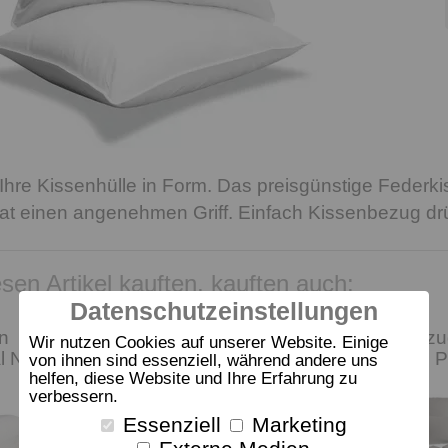
Ihre Kissenhülle in Form. Das preisgünstige Federkis
 einen angenehmen Griff. Einfach Kissenbezug drüb
sen Artikel kauften, kauften auch:
Datenschutzeinstellungen
n
Kissenhülle dormabell
Kissenbezu
Wir nutzen Cookies auf unserer Website. Einige
al NB
Clima
dormabell 
von ihnen sind essenziell, während andere uns
helfen, diese Website und Ihre Erfahrung zu
verbessern.
Essenziell
Marketing