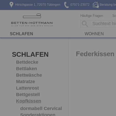
Hirschgasse 1, 72070 Tübingen
07071-23072
Beratung b
Häufige Fragen
Sc
SCHLAFEN
WOHNEN
Federkissen
SCHLAFEN
Bettdecke
Bettlaken
Bettwäsche
Matratze
Lattenrost
Bettgestell
Kopfkissen
dormabell Cervical
Sonderaktionen