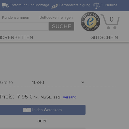
Entsorgung und Montage
Bettfedernreinigung
Füllservice
eferung*
Markenhersteller
Stickservice
Reinigungsservice
Kundenstimmen
Bettdecken reinigen
0
SUCHE
IORENBETTEN
GUTSCHEIN
Größe
Preis:
7,95 €
inkl. MwSt., zzgl.
Versand
In den Warenkorb
oder