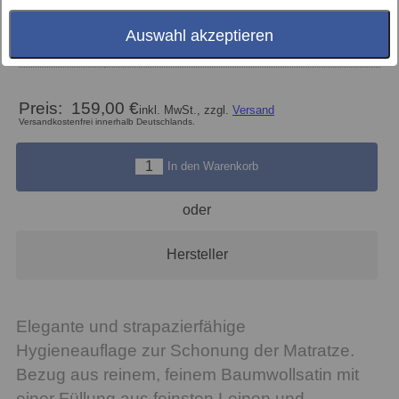
Auswahl akzeptieren
Größe
Preis:
159,00 €
inkl. MwSt., zzgl.
Versand
Versandkostenfrei innerhalb Deutschlands.
In den Warenkorb
oder
Hersteller
Elegante und strapazierfähige
Hygieneauflage zur Schonung der Matratze.
Bezug aus reinem, feinem Baumwollsatin mit
einer Füllung aus feinsten Leinen und