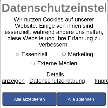
Datenschutzeinste
0
SUCHE
Wir nutzen Cookies auf unserer
Website. Einige von ihnen sind
essenziell, während andere uns helfen,
diese Website und Ihre Erfahrung zu
Zudecke
verbessern.
dormabell Leinen Edition WB 1
Essenziell
Marketing
Kundenbewertungen
4,0 von 1
Externe Medien
Details
anzeigen
Datenschutzerklärung
Impr
Alle akzeptieren
Alle ablehnen