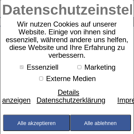
Datenschutzeinste
0
SUCHE
Wir nutzen Cookies auf unserer
Website. Einige von ihnen sind
essenziell, während andere uns helfen,
diese Website und Ihre Erfahrung zu
Zudecke
verbessern.
dormabell Klima Faser Edition
WB 2
Essenziell
Marketing
Externe Medien
Details
anzeigen
Datenschutzerklärung
Impr
Alle akzeptieren
Alle ablehnen