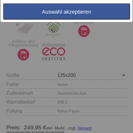
Auswahl akzeptieren
Größe
Farbe
weiss
Zudeckenart
Sommerdecken
Wärmebedarf
WB 2
Füllung
Klima Faser
Preis:
249,95 €
inkl. MwSt., zzgl.
Versand
Versandkostenfrei innerhalb Deutschlands.