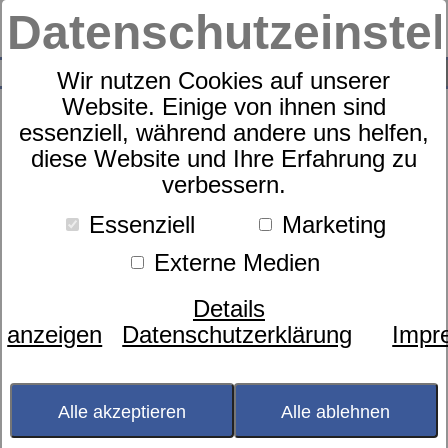
Datenschutzeinste
0
SUCHE
Wir nutzen Cookies auf unserer
Website. Einige von ihnen sind
essenziell, während andere uns helfen,
diese Website und Ihre Erfahrung zu
Zudecke
verbessern.
dormabell Kamelhaar Edition
WB 1
Essenziell
Marketing
Externe Medien
Details
anzeigen
Datenschutzerklärung
Impr
Alle akzeptieren
Alle ablehnen