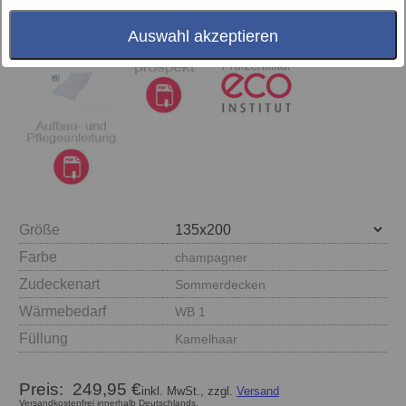
Auswahl akzeptieren
Größe
Farbe
champagner
Zudeckenart
Sommerdecken
Wärmebedarf
WB 1
Füllung
Kamelhaar
Preis:
249,95 €
inkl. MwSt., zzgl.
Versand
Versandkostenfrei innerhalb Deutschlands.