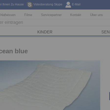
ei Ihnen Zu Hause
Videoberatung Skype
E-Mail
Kostenfreie Li
hlafwissen
Filme
Servicepartner
Kontakt
Über uns
KINDER
SEN
cean blue