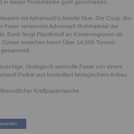
rd in dieser Produktreihe groß geschrieben.
Bettwaren mit Advansa®'s Aerelle blue. Der Coup: Bei
r Faser verwendet Advansa® Rohmaterial der
stic Bank fängt Plastikmüll an Küstenregionen ab,
n Ozean erreichen kann! Über 14.000 Tonnen
s gesammelt.
bauschige, ökologisch wertvolle Faser von einem
woll Perkal aus kontrolliert biologischem Anbau.
tfreundlicher Kraftpapiertasche.
bewerten