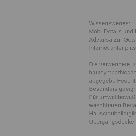
Wissenswertes:
Mehr Details und 
Advansa zur Gewi
Internet unter pla
Die verwendete, ze
hautsympathisches
abgegebe Feuchtigk
Besonders geeign
Für umweltbewußte
waschbaren Bettau
Hausstauballergike
Übergangsdecke mi