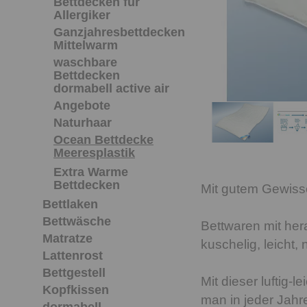
Bettdecken für
Allergiker
Ganzjahresbettdecken
Mittelwarm
waschbare
Bettdecken
dormabell active air
Angebote
Naturhaar
Ocean Bettdecke
Meeresplastik
Extra Warme
Bettdecken
Mit gutem Gewiss
Bettlaken
Bettwäsche
Bettwaren mit he
Matratze
kuschelig, leicht, 
Lattenrost
Bettgestell
Mit dieser luftig
Kopfkissen
man in jeder Jahre