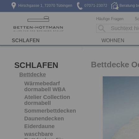
Hirschgasse 1, 72070 Tübingen
07071-23072
Beratung b
Häufige Fragen
Sc
SCHLAFEN
WOHNEN
Bettdecke O
SCHLAFEN
Bettdecke
Wärmebedarf
dormabell WBA
Atelier Collection
dormabell
Sommerbettdecken
Daunendecken
Eiderdaune
waschbare