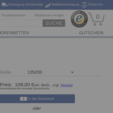
Entsorgung und Montage
Bettfedernreinigung
Füllservice
eferung*
Markenhersteller
Stickservice
Reinigungsservice
Kundenstimmen
Bettdecken reinigen
0
SUCHE
IORENBETTEN
GUTSCHEIN
Größe
Preis:
109,00 €
inkl. MwSt., zzgl.
Versand
Versandkostenfrei innerhalb Deutschlands.
In den Warenkorb
oder