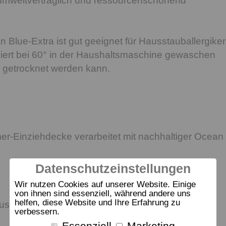
umweltverträglich und ressourcenschonend
 Blue-Extra ist gut geeignet für Hausstauballergiker
ziert bei 60° in der Haushaltsmaschine gewaschen
 getrocknet werden kann.
er-Einziehdecke verarbeitet mit nachhaltiger Ocean
Datenschutzeinstellungen
Wir nutzen Cookies auf unserer Website. Einige
von ihnen sind essenziell, während andere uns
helfen, diese Website und Ihre Erfahrung zu
us 100% KBA-zertifizierter Baumwolle
verbessern.
Essenziell
Marketing