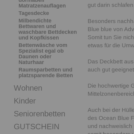
dormabell
gut darin schlafen
Matratzenauflagen
Tagesdecke
Milbendichte
Besonders nachhal
Bettwaren und
Blue blue von Adv
waschbare Bettdecken
Somit tun Sie nic
und Kopfkissen
Bettenwäsche vom
etwas für die Umw
Spezialist egal ob
Daunen oder
Das Deckbett aus
Naturhaar
auch gut geeignet
Raumsparbetten und
platzsparende Betten
Die hochwertige 
Wohnen
Mittelzonenberei
Kinder
Auch bei der Hüll
Seniorenbetten
des Ocean Blue Fa
GUTSCHEIN
und nachweislich 