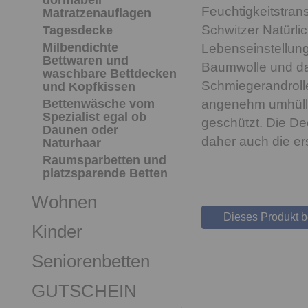
dormabell
Feuchtigkeitstran
Matratzenauflagen
Schwitzer Natürli
Tagesdecke
Milbendichte
Lebenseinstellung
Bettwaren und
Baumwolle und da
waschbare Bettdecken
Schmiegerandrolle
und Kopfkissen
Bettenwäsche vom
angenehm umhüllt,
Spezialist egal ob
geschützt. Die De
Daunen oder
daher auch die ers
Naturhaar
Raumsparbetten und
platzsparende Betten
Wohnen
Dieses Produkt 
Kinder
Seniorenbetten
GUTSCHEIN