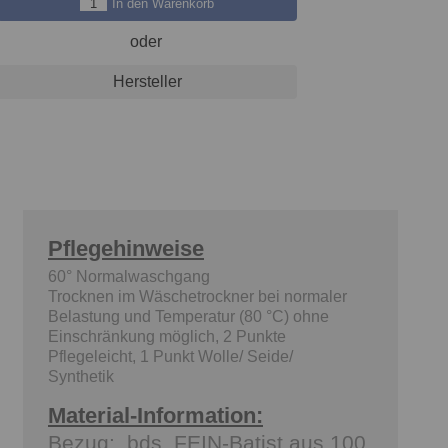
In den Warenkorb
oder
Hersteller
Pflegehinweise
60° Normalwaschgang
Trocknen im Wäschetrockner bei normaler
Belastung und Temperatur (80 °C) ohne
Einschränkung möglich, 2 Punkte
Pflegeleicht, 1 Punkt Wolle/ Seide/
Synthetik
Material-Information:
Bezug: bds. FEIN-Batist aus 100