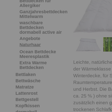
Bettdecken für
Allergiker
Ganzjahresbettdecken
Mittelwarm
waschbare
Bettdecken
dormabell active air
Angebote
Naturhaar
Ocean Bettdecke
Meeresplastik
Leichte, natürlic
Extra Warme
Bettdecken
der Wärmeklasse 3
Bettlaken
Winterdecke, für 
Bettwäsche
Raumtemperaturen
Matratze
und Herbst. Die B
Lattenrost
ca. 25 % ) ohne s
Bettgestell
zusätzlich einen g
Kopfkissen
trockenen Schlafk