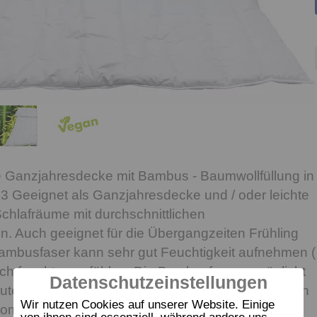
he Ganzjahresdecke mit Bambus - Baumwollfüllung in
 Geeignet als Ganzjahresdecke und / oder leichte
Schlafräume mit durchschnittlichen
. Auch geeignet für die Übergangzeiten Frühling
ambusfaser kann sehr gut Feuchtigkeit aufnehmen (
ich feucht anzufühlen. Die Bambusfaser ermöglicht
Datenschutzeinstellungen
uten Feuchtigkeitstransport, und bietet daher einen
Wir nutzen Cookies auf unserer Website. Einige
omfort Durch die Eigenschaft des guten