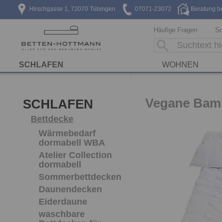
Hirschgasse 1, 72070 Tübingen
07071-23072
Beratung b
Häufige Fragen
Sc
SCHLAFEN
WOHNEN
Vegane Bamb
SCHLAFEN
Bettdecke
Wärmebedarf
dormabell WBA
Atelier Collection
dormabell
Sommerbettdecken
Daunendecken
Eiderdaune
waschbare