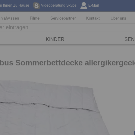
ei Ihnen Zu Hause
Videoberatung Skype
E-Mail
Kostenfreie Li
hlafwissen
Filme
Servicepartner
Kontakt
Über uns
KINDER
SEN
us Sommerbettdecke allergikergeei