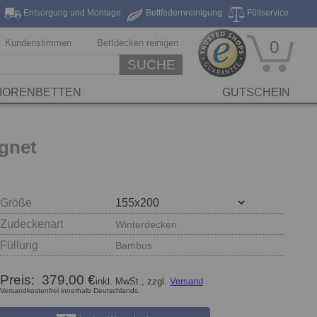
Entsorgung und Montage
Bettfedernreinigung
Füllservice
eferung*
Markenhersteller
Stickservice
Reinigungsservice
Kundenstimmen
Bettdecken reinigen
0
SUCHE
IORENBETTEN
GUTSCHEIN
gnet
Größe
Zudeckenart
Winterdecken
Füllung
Bambus
Preis:
379,00 €
inkl. MwSt., zzgl.
Versand
Versandkostenfrei innerhalb Deutschlands.