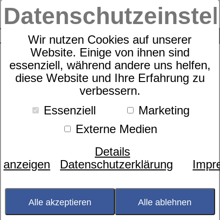
Datenschutzeinste
0
SUCHE
Wir nutzen Cookies auf unserer
Website. Einige von ihnen sind
essenziell, während andere uns helfen,
diese Website und Ihre Erfahrung zu
Schäfle Naturhaar Ganzjahres-
verbessern.
Bettdecke Paul Hottmann
Essenziell
Marketing
Edition
Externe Medien
Details
anzeigen
Datenschutzerklärung
Impr
Alle akzeptieren
Alle ablehnen