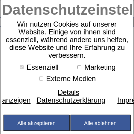
Datenschutzeinste
0
SUCHE
Wir nutzen Cookies auf unserer
Website. Einige von ihnen sind
essenziell, während andere uns helfen,
diese Website und Ihre Erfahrung zu
Cube Camel Winterdecke
verbessern.
Essenziell
Marketing
Kundenbewertungen
5,0 von 1
Externe Medien
Details
anzeigen
Datenschutzerklärung
Impr
Alle akzeptieren
Alle ablehnen