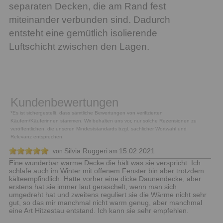
separaten Decken, die am Rand fest
miteinander verbunden sind. Dadurch
entsteht eine gemütlich isolierende
Luftschicht zwischen den Lagen.
Kundenbewertungen
*Es ist sichergestellt, dass sämtliche Bewertungen von verifizierten
Käufern/Käuferinnen stammen. Wir behalten uns vor, nur solche Rezensionen zu
veröffentlichen, die unseren Mindeststandards bzgl. sachlicher Wortwahl und
Relevanz entsprechen.
Silvia Ruggeri
15.02.2021
von
am
Eine wunderbar warme Decke die hält was sie verspricht. Ich
schlafe auch im Winter mit offenem Fenster bin aber trotzdem
kälteempfindlich. Hatte vorher eine dicke Daunendecke, aber
erstens hat sie immer laut geraschelt, wenn man sich
umgedreht hat und zweitens reguliert sie die Wärme nicht sehr
gut, so das mir manchmal nicht warm genug, aber manchmal
eine Art Hitzestau entstand. Ich kann sie sehr empfehlen.