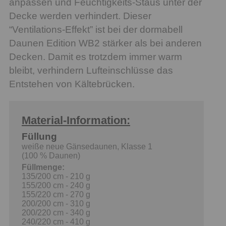
anpassen und Feuchtigkeits-Staus unter der
Decke werden verhindert. Dieser
“Ventilations-Effekt” ist bei der dormabell
Daunen Edition WB2 stärker als bei anderen
Decken. Damit es trotzdem immer warm
bleibt, verhindern Lufteinschlüsse das
Entstehen von Kältebrücken.
Material-Information:
Füllung
weiße neue Gänsedaunen, Klasse 1
(100 % Daunen)
Füllmenge:
135/200 cm - 210 g
155/200 cm - 240 g
155/220 cm - 270 g
200/200 cm - 310 g
200/220 cm - 340 g
240/220 cm - 410 g