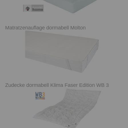
Matratzenauflage dormabell Molton
Zudecke dormabell Klima Faser Edition WB 3