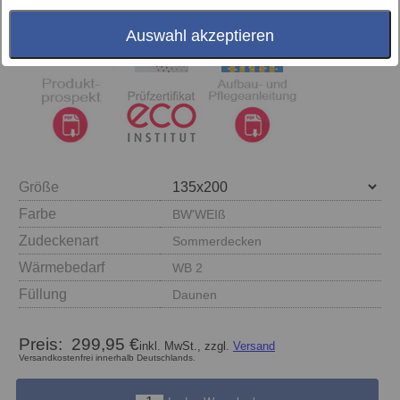
Auswahl akzeptieren
Größe
Farbe
BW'WEIß
Zudeckenart
Sommerdecken
Wärmebedarf
WB 2
Füllung
Daunen
Preis:
299,95 €
inkl. MwSt., zzgl.
Versand
Versandkostenfrei innerhalb Deutschlands.