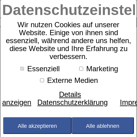
Datenschutzeinste
0
SUCHE
Wir nutzen Cookies auf unserer
Website. Einige von ihnen sind
essenziell, während andere uns helfen,
diese Website und Ihre Erfahrung zu
Zudecke
verbessern.
dormabell Daunen Edition WB 2
Essenziell
Marketing
Externe Medien
Details
anzeigen
Datenschutzerklärung
Impr
Alle akzeptieren
Alle ablehnen