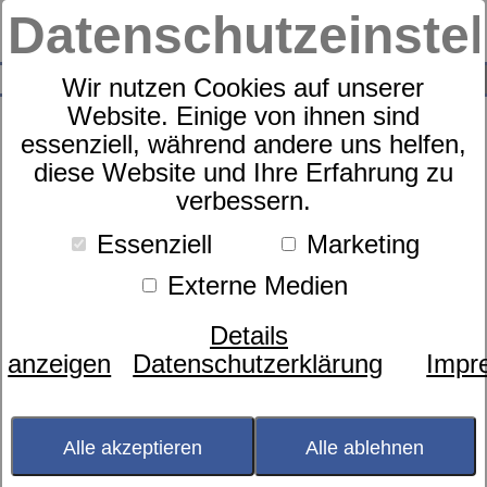
Datenschutzeinste
0
SUCHE
Wir nutzen Cookies auf unserer
Website. Einige von ihnen sind
essenziell, während andere uns helfen,
diese Website und Ihre Erfahrung zu
Lorenchen Mako Satin
verbessern.
Kinderbettwäsche Patsy Garnitur
Essenziell
Marketing
Externe Medien
Details
anzeigen
Datenschutzerklärung
Impr
Alle akzeptieren
Alle ablehnen