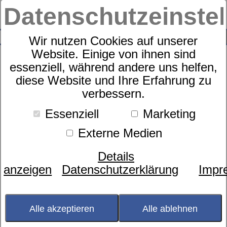
Datenschutzeinste
0
SUCHE
Wir nutzen Cookies auf unserer
Website. Einige von ihnen sind
essenziell, während andere uns helfen,
diese Website und Ihre Erfahrung zu
Bettwäsche Mondflug mit
verbessern.
Stickerei aus BIO-Baumwolle,
Essenziell
Marketing
100x135/40x6
Externe Medien
Details
anzeigen
Datenschutzerklärung
Impr
Alle akzeptieren
Alle ablehnen