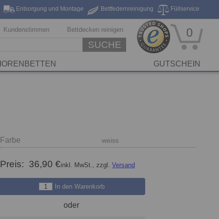
Entsorgung und Montage
Bettfedernreinigung
Füllservice
eferung*
Markenhersteller
Stickservice
Reinigungsservice
Kundenstimmen
Bettdecken reinigen
0
SUCHE
IORENBETTEN
GUTSCHEIN
Farbe
weiss
Preis:
36,90 €
inkl. MwSt., zzgl.
Versand
In den Warenkorb
oder