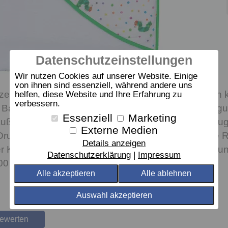
Datenschutzeinstellungen
Wir nutzen Cookies auf unserer Website. Einige
von ihnen sind essenziell, während andere uns
enbadetuch "Die kleine Raupe Nimmersatt" ist ein ku
helfen, diese Website und Ihre Erfahrung zu
verbessern.
adetuch hat eine integrierte Kapuze, sodass es gut
Essenziell
Marketing
en ist ein weicher Vliesstoff und innen ist ein saugf
Externe Medien
-Druck ermöglicht farbintensive Details und lässt di
Details anzeigen
 der Kapuze zu sehen, sondern auch als Applikation
Datenschutzerklärung
Impressum
00 cm und ist bei 40°Grad waschbar.
Alle akzeptieren
Alle ablehnen
Auswahl akzeptieren
bewerten