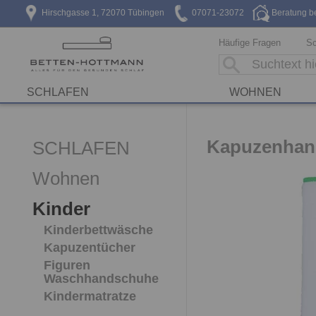
Hirschgasse 1, 72070 Tübingen
07071-23072
Beratung b
Häufige Fragen
Sc
SCHLAFEN
WOHNEN
Kapuzenhand
SCHLAFEN
Wohnen
Kinder
Kinderbettwäsche
Kapuzentücher
Figuren
Waschhandschuhe
Kindermatratze