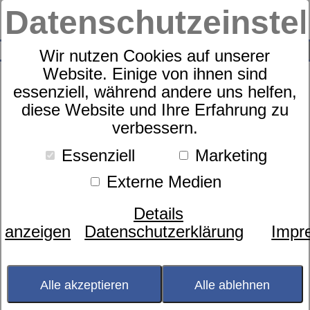
Datenschutzeinste
0
SUCHE
Wir nutzen Cookies auf unserer
Website. Einige von ihnen sind
essenziell, während andere uns helfen,
diese Website und Ihre Erfahrung zu
Waschhandschuh Hund
verbessern.
Rauchblau
Essenziell
Marketing
Externe Medien
Bild wird
geladen...
Details
anzeigen
Datenschutzerklärung
Impr
Preis:
7,95 €
inkl. MwSt., zzgl.
Versand
Lieferzeit > 1 Woche
Alle akzeptieren
Alle ablehnen
Online derzeit leider nicht verfügbar, Lieferzeit und
Lieferkosten jetzt unverbindlich anfragen.