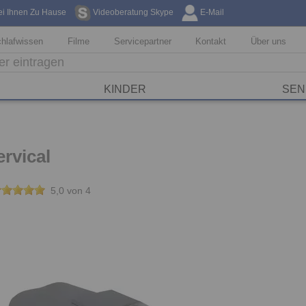
ei Ihnen Zu Hause
Videoberatung Skype
E-Mail
Kostenfreie Li
hlafwissen
Filme
Servicepartner
Kontakt
Über uns
KINDER
SEN
rvical
5,0 von 4