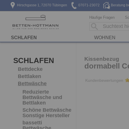
Hirschgasse 1, 72070 Tübingen
07071-23072
Beratung b
Häufige Fragen
Sc
SCHLAFEN
WOHNEN
Kissenbezug
SCHLAFEN
dormabell Ce
Bettdecke
Bettlaken
Kundenbewertungen
Bettwäsche
Reduzierte
Bettwäsche und
Bettlaken
Schöne Bettwäsche
Sonstige Hersteller
bassetti
Bettwäsche