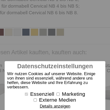
ür dormabell Cervical NB 4 bis NB 5;
ür dormabell Cervical NB 6 bis NB 8.
sen Artikel kauften, kauften auch:
Datenschutzeinstellungen
n
Nackenstützkissen
Nackenstüt
al NB
dormabell Cervical NB
dormabell C
Wir nutzen Cookies auf unserer Website. Einige
6
6-V
von ihnen sind essenziell, während andere uns
helfen, diese Website und Ihre Erfahrung zu
verbessern.
Essenziell
Marketing
Externe Medien
Details anzeigen