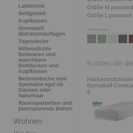
Lattenrost
Größe M passend f
Bettgestell
Größe L passend f
Kopfkissen
dormabell
Farbauswahl:
Matratzenauflagen
Tagesdecke
Milbendichte
Bettwaren und
waschbare
Kunden die die
Bettdecken und
Kopfkissen
Bettenwäsche vom
Nackenstützkisse
Spezialist egal ob
dormabell Cervic
Daunen oder
4
Naturhaar
Raumsparbetten und
platzsparende Betten
Wohnen