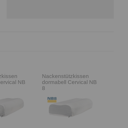
zkissen
Nackenstützkissen
ervical NB
dormabell Cervical NB
8