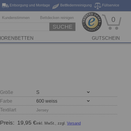
Entsorgung und Montage
Bettfedernreinigung
Füllservice
eferung*
Markenhersteller
Stickservice
Reinigungsservice
Kundenstimmen
Bettdecken reinigen
0
SUCHE
IORENBETTEN
GUTSCHEIN
Größe
Farbe
Textilart
Jersey
Preis:
19,95 €
inkl. MwSt., zzgl.
Versand