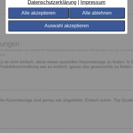
Datenschutzerklärung
Impressum
Alle akzeptieren
Alle ablehnen
Auswahl akzeptieren
tungen
tliche Bewertungen von verifizierten Käufern/Käuferinnen stammen. Wir behalten uns vor, nur solc
chen.
Es ist nicht einfach, diese etwas speziellen Kissenebzüge zu finden. In
Produktbeschreibung war es einfach, geuau das gewünschte zu finden. Di
Die Kissenbezüge sind genau wie abgebildet. Einfach schön. Top Qualit