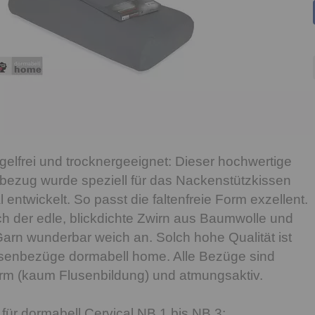
gelfrei und trocknergeeignet: Dieser hochwertige
bezug wurde speziell für das Nackenstützkissen
 entwickelt. So passt die faltenfreie Form exzellent.
ich der edle, blickdichte Zwirn aus Baumwolle und
arn wunderbar weich an. Solch hohe Qualität ist
issenbezüge dormabell home. Alle Bezüge sind
ngarm (kaum Flusenbildung) und atmungsaktiv.
ür dormabell Cervical NB 1 bis NB 3;