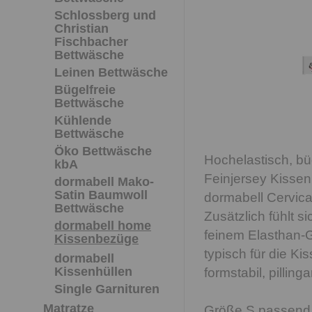
Schlossberg und
Christian
Fischbacher
Bettwäsche
Leinen Bettwäsche
Bügelfreie
Bettwäsche
Kühlende
Bettwäsche
Öko Bettwäsche
Hochelastisch, bü
kbA
Feinjersey Kissen
dormabell Mako-
Satin Baumwoll
dormabell Cervical
Bettwäsche
Zusätzlich fühlt s
dormabell home
feinem Elasthan-G
Kissenbezüge
typisch für die K
dormabell
Kissenhüllen
formstabil, pilli
Single Garnituren
Matratze
Größe S passend f