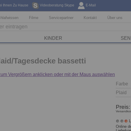
ei Ihnen Zu Hause
Videoberatung Skype
E-Mail
Kostenfreie Li
hlafwissen
Filme
Servicepartner
Kontakt
Über uns
KINDER
SEN
aid/Tagesdecke bassetti
Farbe
Plaid
Preis
Versandkos
L
Online de
Lieferkos