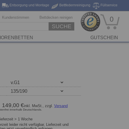
Entsorgung und Montage
Bettfedernreinigung
Füllservice
eferung*
Markenhersteller
Stickservice
Reinigungsservice
Kundenstimmen
Bettdecken reinigen
0
SUCHE
IORENBETTEN
GUTSCHEIN
:
149,00 €
inkl. MwSt., zzgl.
Versand
tenfrei innerhalb Deutschlands.
ieferzeit > 1 Woche
rzeit leider nicht verfügbar, Lieferzeit und
ten jetzt unverbindlich anfragen.