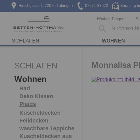
Hirschgasse 1, 72070 Tübingen
07071-23072
Beratung b
Häufige Fragen
Sc
SCHLAFEN
WOHNEN
Monnalisa Pl
SCHLAFEN
Wohnen
Bad
Deko Kissen
Plaids
Kuscheldecken
Felldecken
waschbare Teppiche
Kuscheldecken aus