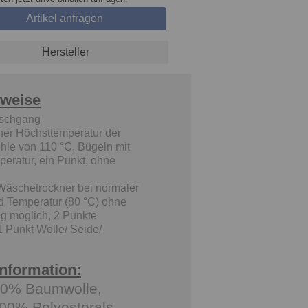
Artikel anfragen
Hersteller
nweise
schgang
ner Höchsttemperatur der
hle von 110 °C, Bügeln mit
peratur, ein Punkt, ohne
Wäschetrockner bei normaler
d Temperatur (80 °C) ohne
g möglich, 2 Punkte
 1 Punkt Wolle/ Seide/
Information:
00% Baumwolle,
100% Polyesterals