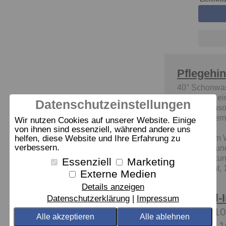
Pflegehi
40° Schonwa
Bügeln mit ei
Datenschutzeinstellungen
Bügeleisenso
niedriger Tem
Wir nutzen Cookies auf unserer Website. Einige
Dampf
von ihnen sind essenziell, während andere uns
Trocknen im 
helfen, diese Website und Ihre Erfahrung zu
verbessern.
Belastung un
Einschränkun
Essenziell
Marketing
Pflegeleicht,
Externe Medien
Synthetik
Details anzeigen
Material-
Datenschutzerklärung
Impressum
Bezug: 1
Alle akzeptieren
Alle ablehnen
Füllung: 