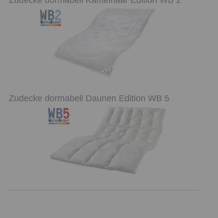
Zudecke dormabell Kamelhaar Edition WB 2
Zudecke dormabell Daunen Edition WB 5