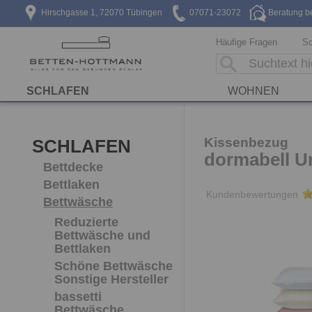
Hirschgasse 1, 72070 Tübingen
07071-23072
Beratung b
Häufige Fragen
Sc
SCHLAFEN
WOHNEN
Kissenbezug
SCHLAFEN
dormabell Un
Bettdecke
Bettlaken
Kundenbewertungen
Bettwäsche
Reduzierte
Bettwäsche und
Bettlaken
Schöne Bettwäsche
Sonstige Hersteller
bassetti
Bettwäsche