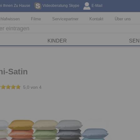
ei Ihnen Zu Hause
Videoberatung Skype
E-Mail
Kostenfreie Li
hlafwissen
Filme
Servicepartner
Kontakt
Über uns
KINDER
SEN
i-Satin
5,0 von 4