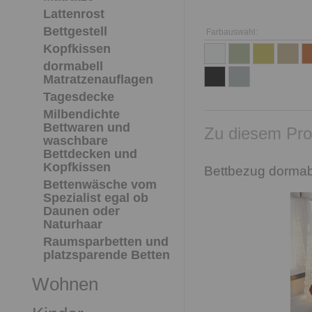
Lattenrost
Bettgestell
Farbauswahl:
Kopfkissen
dormabell
Matratzenauflagen
Tagesdecke
Milbendichte
Bettwaren und
Zu diesem Pro
waschbare
Bettdecken und
Kopfkissen
Bettbezug dormabe
Bettenwäsche vom
Spezialist egal ob
Daunen oder
Naturhaar
Raumsparbetten und
platzsparende Betten
Wohnen