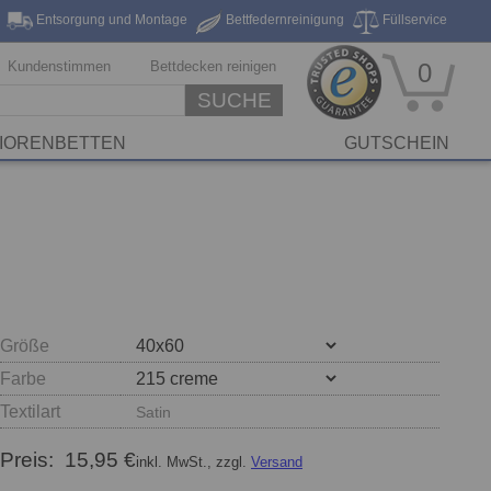
Entsorgung und Montage
Bettfedernreinigung
Füllservice
eferung*
Markenhersteller
Stickservice
Reinigungsservice
Kundenstimmen
Bettdecken reinigen
0
SUCHE
IORENBETTEN
GUTSCHEIN
Größe
Farbe
Textilart
Satin
Preis:
15,95 €
inkl. MwSt., zzgl.
Versand