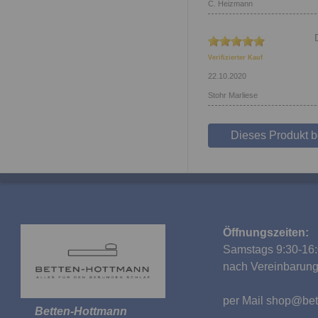
C. Heizmann
Verifizierter Kauf
22.10.2020
Stohr Marliese
Dieses Produkt 
Öffnungszeiten:
Samstags 9:30-16:
nach Vereinbarun
per Mail
shop@bet
Betten-Hottmann