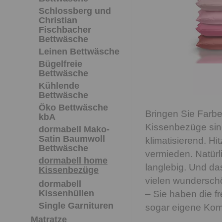
Schlossberg und
Christian
Fischbacher
Bettwäsche
Leinen Bettwäsche
Bügelfreie
Bettwäsche
Kühlende
Bettwäsche
Öko Bettwäsche
Bringen Sie Farbe
kbA
Kissenbezüge sind
dormabell Mako-
Satin Baumwoll
klimatisierend. H
Bettwäsche
vermieden. Natürl
dormabell home
langlebig. Und da
Kissenbezüge
vielen wundersch
dormabell
Kissenhüllen
– Sie haben die f
Single Garnituren
sogar eigene Komb
Matratze