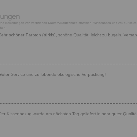
tungen
tliche Bewertungen von verifizierten Käufern/Käuferinnen stammen. Wir behalten uns vor, nur solc
chen.
Sehr schöner Farbton (türkis), schöne Qualität, leicht zu bügeln. Ver
Guter Service und zu lobende ökologische Verpackung!
Der Kissenbezug wurde am nächsten Tag geliefert in sehr guter Qualität