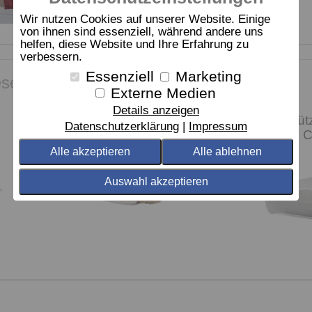
Wir nutzen Cookies auf unserer Website. Einige
von ihnen sind essenziell, während andere uns
helfen, diese Website und Ihre Erfahrung zu
verbessern.
Essenziell
Marketing
sen Artikel kauften, kauften auch:
Externe Medien
Details anzeigen
Kissen dormabell
Nackenstüt
Datenschutzerklärung
Impressum
active air - nature
dormabell C
6
Alle akzeptieren
Alle ablehnen
Auswahl akzeptieren