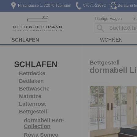
Hirschgasse 1, 72070 Tübingen
07071-23072
Beratung b
Häufige Fragen
Sc
SCHLAFEN
WOHNEN
Bettgestell
SCHLAFEN
dormabell L
Bettdecke
Bettlaken
Bettwäsche
Matratze
Lattenrost
Bettgestell
dormabell Bett-
Collection
Röwa Someo