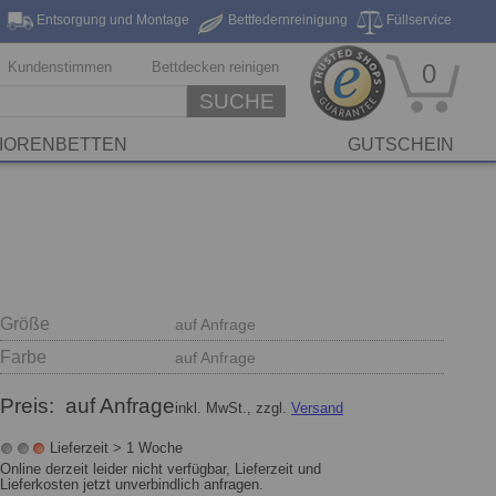
Entsorgung und Montage
Bettfedernreinigung
Füllservice
eferung*
Markenhersteller
Stickservice
Reinigungsservice
Kundenstimmen
Bettdecken reinigen
0
SUCHE
IORENBETTEN
GUTSCHEIN
Größe
auf Anfrage
Farbe
auf Anfrage
Preis:
auf Anfrage
inkl. MwSt., zzgl.
Versand
Lieferzeit > 1 Woche
Online derzeit leider nicht verfügbar, Lieferzeit und
Lieferkosten jetzt unverbindlich anfragen.