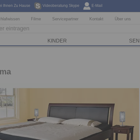
ei Ihnen Zu Hause
Videoberatung Skype
E-Mail
Kostenfreie Li
hlafwissen
Filme
Servicepartner
Kontakt
Über uns
KINDER
SEN
ima