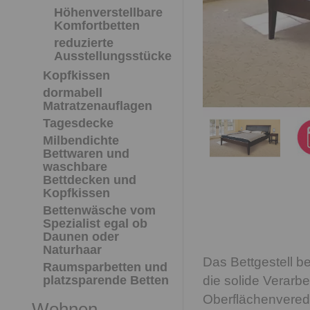
Höhenverstellbare
Komfortbetten
reduzierte
Ausstellungsstücke
Kopfkissen
dormabell
Matratzenauflagen
Tagesdecke
Milbendichte
Bettwaren und
waschbare
Bettdecken und
Kopfkissen
Bettenwäsche vom
Spezialist egal ob
Daunen oder
Naturhaar
Das Bettgestell be
Raumsparbetten und
die solide Verarb
platzsparende Betten
Oberflächenvered
Wohnen